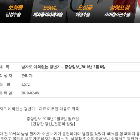
제 목
남자도 예외없는 갱년기... 중앙일보_2010년 2월 8일
작 성 자
관리자
조 회
1,572
등 록 일
2010-02-08
자도 예외없는 갱년기... 치료 미루면 마음도 위축
앙일보 2010년 2월 8일 월요일
[건강한 당신_전문의 칼럼]
마 전 50세의 남성 환자가 소변 보기가 불편하다며 병원을 찾았다. 배뇨를 할 때마다 
 두렵고 볼일을 봐도 개운하지가 않다는 것. 성생활 횟수를 물어보니 화장실도 불편한