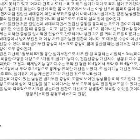
 내지 못하고 있고, 어쩌다 간혹 시도해 보려고 해도 발기가 제대로 되지 않아 포기했다
성도 갱년기를 맞는다. 중년이 되면 몸 속 곳곳에서 보내는 이상 신호에 몸과 마음이 함
 환자처럼 전립선 비대증에 의한 하부요로증상이 나타나거나, 발기부전 같은 남성질환
활의 불편함을 초래할 뿐만 아니라 심적으로도 위축돼 삶의 질이 떨어진다.
뇨가 불편한 것은 전립선이 비대해지면서 전립선 중앙을 통과하는 요도가 좁아지기 
 생기면 소변을 볼 때 통증을 느끼고, 심한 경우 소변이 나오지 않거나 빈뇨·잔뇨감 등
제는 이러한 증상을 일시적인 현상으로 간주하거나 병원 가기를 꺼려 치료를 미룬다는 
비대증이나 발기부전은 더 이상 치료 불가능한 질환이 아니다. 또 대부분 수술이 아닌
선할 수 있다. 특히 발기부전 증상과 하부요로 증상이 함께 동반될 때는 발기부전 치료
상이 모두 좋아진다.
원은 지난해 1월부터 6개월 동안 발기부전으로 하루 한 알 복용하는 시알리스 5mg(타다라
 복용한 98명을 대상으로 3개월 뒤 발기기능지수, 전립선증상 개선지수, 성행위 지수 
펴봤다. 그 결과, 국제발기능 평가지수는 투약 전 평균 10.4점에서 투약 후 16.4점으
.8±0.9점에서 투약 후 2.6점으로 통계상 유의한 개선을 보였다. 또 발기기능 개선은 90
 후 86%, 발기유지 기능 개선은 51%가 개선된 것으로 나타났다.
립선비대증이 있는 남성은 발기부전 증상이 조금씩 보이면 성생활을 미리 포기한다. 
성으로서의 삶에 자신감을 잃고 나아가서는 부부 모두의 삶의 질을 떨어뜨릴 수 있다는
을 받아 적극적으로 치료를 받는다면 질환도 개선하고 성생활도 회복할 수 있을 것이다
정경우[스마일 정경우비뇨기과 원장]