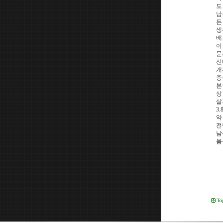
도
남
든
생
배
이
문
선
개
증
본
상
살
3
약
전
남
움