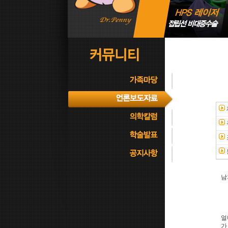
남
중
얼
가