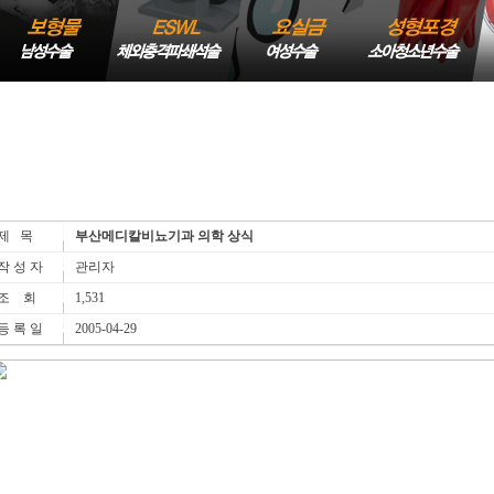
제 목
부산메디칼비뇨기과 의학 상식
작 성 자
관리자
조 회
1,531
등 록 일
2005-04-29