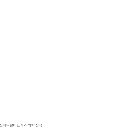
산메디칼비뇨기과 의학 상식