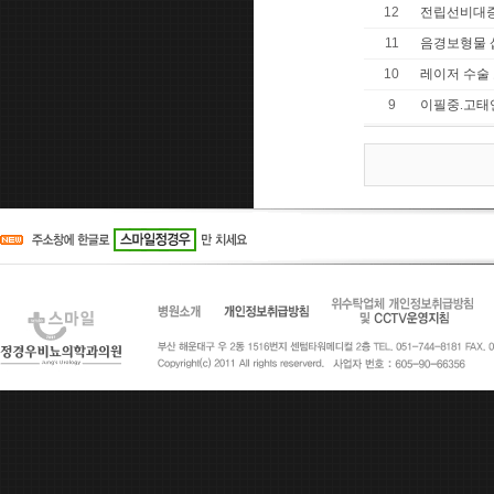
12
전립선비대증
11
음경보형물 
10
레이저 수술
9
이필중.고태