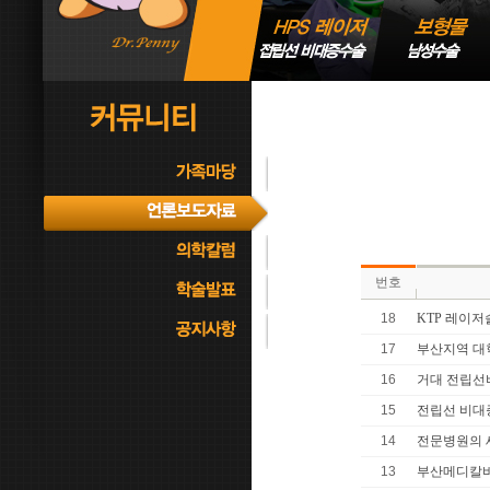
번호
18
KTP 레이
17
부산지역 대학
16
거대 전립선
15
전립선 비대증
14
전문병원의 
13
부산메디칼비