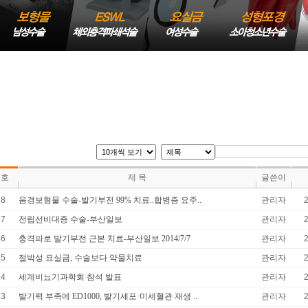
번호
제 목
글쓴이
88
음경보형물 수술-발기부전 99% 치료..합병증 요주..
관리자
87
전립선비대증 수술-부산일보
관리자
86
충격파로 발기부전 근본 치료-부산일보 2014/7/7
관리자
85
절박성 요실금, 수술보다 약물치료
관리자
84
세계비뇨기과학회 참석 발표
관리자
83
발기력 부족에 ED1000, 발기세포·미세혈관 재생 ..
관리자